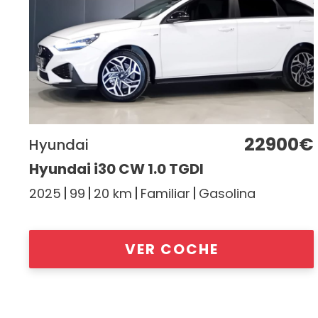
22900€
Hyundai
Hyundai i30 CW 1.0 TGDI
2025
99
20 km
Familiar
Gasolina
VER COCHE