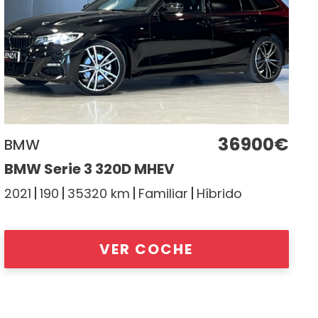
36900€
BMW
BMW Serie 3 320D MHEV
2021
190
35320 km
Familiar
Híbrido
VER COCHE