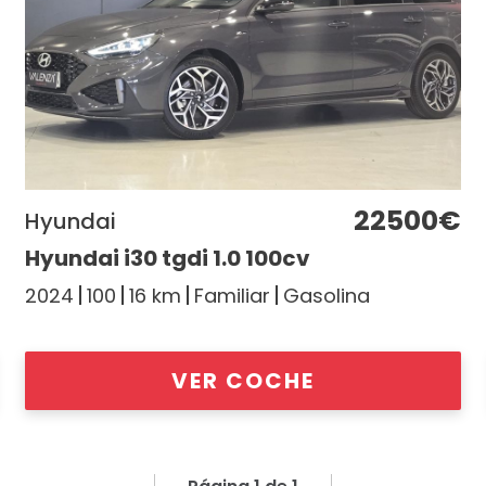
22500€
Hyundai
Hyundai i30 tgdi 1.0 100cv
2024
100
16 km
Familiar
Gasolina
VER COCHE