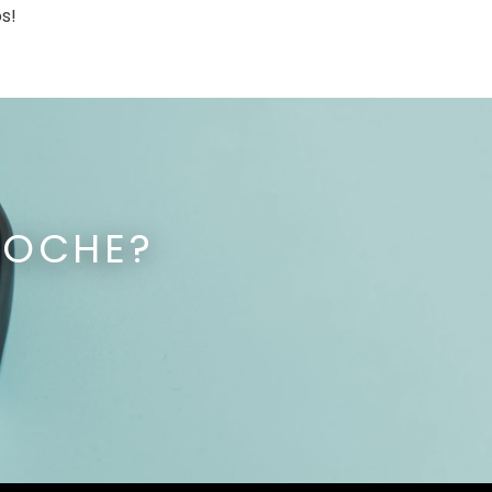
s!
COCHE?