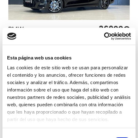
36900€
BMW
BMW Serie 3 320D MHEV
2021
190
35320 km
Familiar
Híbrido
Esta página web usa cookies
Las cookies de este sitio web se usan para personalizar
el contenido y los anuncios, ofrecer funciones de redes
Ver coche
sociales y analizar el tráfico. Además, compartimos
información sobre el uso que haga del sitio web con
nuestros partners de redes sociales, publicidad y análisis
Página 1 de 1
web, quienes pueden combinarla con otra información
que les haya proporcionado o que hayan recopilado a
partir del uso que haya hecho de sus servicios.
VEHÍCULOS BMW DE
Selección