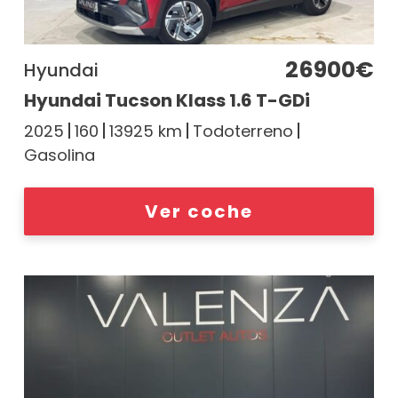
26900€
Hyundai
Hyundai Tucson Klass 1.6 T-GDi
2025
160
13925 km
Todoterreno
Gasolina
Ver coche