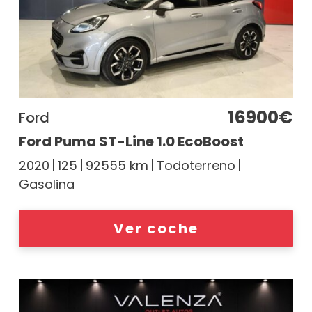
16900€
Ford
Ford Puma ST-Line 1.0 EcoBoost
2020
125
92555 km
Todoterreno
Gasolina
Ver coche