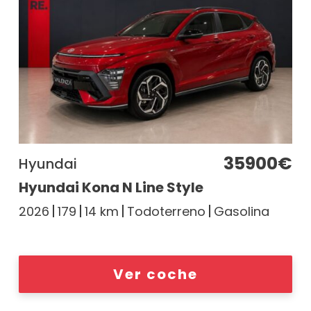
35900€
Hyundai
Hyundai Kona N Line Style
2026
179
14 km
Todoterreno
Gasolina
Ver coche