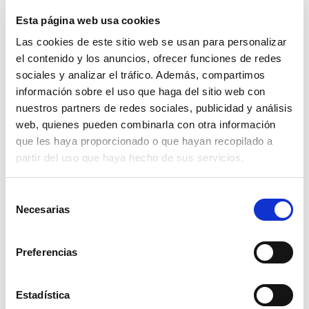
H:
esta letra es el índice de velocidad, que
representa la velocidad máxima a la que el
Esta página web usa cookies
neumático puede funcionar de manera segura.
Las cookies de este sitio web se usan para personalizar
En este ejemplo, “H” significa que el neumático
el contenido y los anuncios, ofrecer funciones de redes
sociales y analizar el tráfico. Además, compartimos
puede alcanzar velocidades de hasta 210 km/h.
información sobre el uso que haga del sitio web con
Las velocidades más comunes figuran en una
nuestros partners de redes sociales, publicidad y análisis
tabla en la que se asigna a cada letra una
web, quienes pueden combinarla con otra información
velocidad máxima, por ejemplo: la “T” son 190
que les haya proporcionado o que hayan recopilado a
km/h, la “U” son 200 km/h, etc.
partir del uso que haya hecho de sus servicios.
Además de esta información básica y esencial de
Selección
nuestros neumáticos, en su lateral nos
Necesarias
de
encontramos también
otro tipo de
consentimiento
nomenclatura
útil que nos arroja gran
Preferencias
información como la siguiente:
Estadística
DOT:
indica que el neumático se ha elaborado