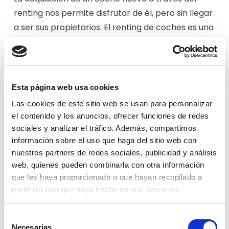
renting nos permite disfrutar de él, pero sin llegar
a ser sus propietarios. El renting de coches es una
modalidad que se enfoca en el alquiler de un
coche, generalmente a largo plazo. Se trata de
un contrato de arrendamiento en el que la parte
arrendadora ofrece el derecho de uso de un
Esta página web usa cookies
coche por un periodo de tiempo determinado a la
Las cookies de este sitio web se usan para personalizar
parte arrendataria. Una vez que finaliza el
el contenido y los anuncios, ofrecer funciones de redes
contrato
no existe la opción de comprar el
sociales y analizar el tráfico. Además, compartimos
información sobre el uso que haga del sitio web con
vehículo
. Respecto a los gastos de
nuestros partners de redes sociales, publicidad y análisis
mantenimiento, seguro e impuestos están
web, quienes pueden combinarla con otra información
incluidos en la cuota mensual, por lo que el
que les haya proporcionado o que hayan recopilado a
arrendatario se despreocupa de hacer frente al
partir del uso que haya hecho de sus servicios.
pago de estos costes adicionales.
Selección
Necesarias