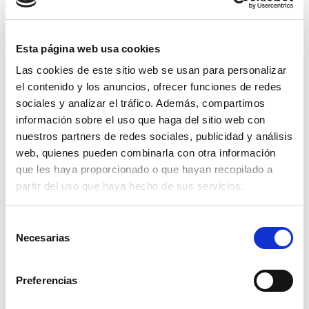
Esta página web usa cookies
Ver coche
Las cookies de este sitio web se usan para personalizar
el contenido y los anuncios, ofrecer funciones de redes
sociales y analizar el tráfico. Además, compartimos
Página 1 de 1
información sobre el uso que haga del sitio web con
nuestros partners de redes sociales, publicidad y análisis
web, quienes pueden combinarla con otra información
que les haya proporcionado o que hayan recopilado a
COMPRAR
partir del uso que haya hecho de sus servicios.
VOLKSWAGEN GOLF DE
Selección
Necesarias
SEGUNDA MANO Y
de
consentimiento
OCASIÓN EN CÓRDOBA
Preferencias