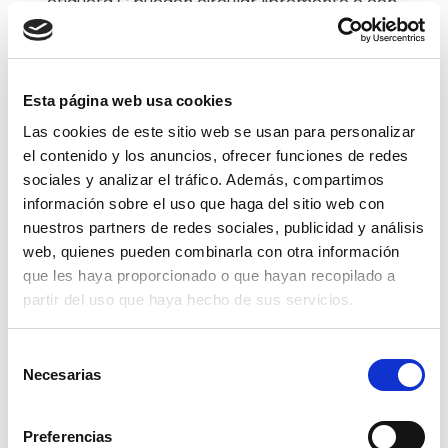
etiqueta C pueden circular libremente o con
ciertas restricciones menos estrictas que los
vehículos sin etiqueta o con etiqueta B.
Menor coste a corto plazo que los ECO o
Esta página web usa cookies
CERO
: Los coches con etiqueta C suelen ser
Las cookies de este sitio web se usan para personalizar
más asequibles que los híbridos o eléctricos, lo
el contenido y los anuncios, ofrecer funciones de redes
que puede suponer un ahorro en la compra en
sociales y analizar el tráfico. Además, compartimos
información sobre el uso que haga del sitio web con
el corto plazo.
nuestros partners de redes sociales, publicidad y análisis
Contras de comprar un
web, quienes pueden combinarla con otra información
coche con etiqueta C
que les haya proporcionado o que hayan recopilado a
partir del uso que haya hecho de sus servicios.
A pesar de sus ventajas, también hay algunos
Selección
inconvenientes a tener en cuenta:
Necesarias
de
consentimiento
Restricciones futuras en zonas urbanas
: En
Preferencias
zonas de bajas emisiones (ZBE), los coches con