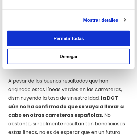
que ya están llevando a cabo esta medida, las
cuales se encuentran en
Palencia
,
concretamente son la CL-615 y la CL-613. Estas
Mostrar detalles
son carreteras secundarias con rectas de larga
distancia y en buen estado de conservación, por
Permitir todas
lo que puede provocar una falsa sensación de
confianza en el conductor, superando el límite de
Denegar
velocidad establecido de
90km/h.
A pesar de los buenos resultados que han
originado estas líneas verdes en las carreteras,
disminuyendo la tasa de siniestralidad,
la DGT
aún no ha confirmado que se vaya a llevar a
cabo en otras carreteras españolas.
No
obstante, si realmente resultan tan beneficiosas
estas líneas, no es de esperar que en un futuro