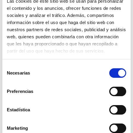
Las cookies de este sitio web se usan para personalizar
Con esta nueva medida, la DGT busca
disminuir
el contenido y los anuncios, ofrecer funciones de redes
el número de accidentes
que se producen en
sociales y analizar el tráfico. Además, compartimos
las carreteras con un coste bastante bajo. Al
información sobre el uso que haga del sitio web con
mismo tiempo, pretende que los conductores
nuestros partners de redes sociales, publicidad y análisis
cuando vean las líneas verdes en la carretera
web, quienes pueden combinarla con otra información
inmediatamente las asocien con
radares,
de
que les haya proporcionado o que hayan recopilado a
partir del uso que haya hecho de sus servicios.
esta manera, cuando en un futuro exista una
concienciación entre los conductores, no será
Selección
necesario la instalación de estos radares,
Necesarias
de
creando así una
carretera autoexplicativa.
consentimiento
Preferencias
Actualmente, si no has circulado por las
carreteras de Castilla y León, posiblemente no
Estadística
hayas visto estas líneas verdes en nuestro país y
desconocerás de su existencia, ya que en España
únicamente dos carreteras secundarias son las
Marketing