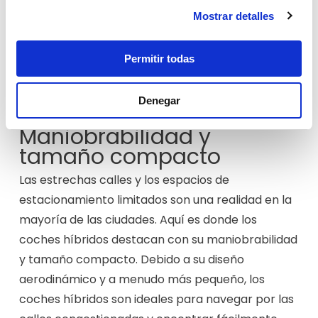
general del vehículo. En una ciudad con paradas y
Mostrar detalles
arranques constantes, esta capacidad de
regeneración de energía se convierte en una
Permitir todas
valiosa ventaja que te ayuda a aprovechar al
máximo cada gota de combustible.
Denegar
Maniobrabilidad y
tamaño compacto
Las estrechas calles y los espacios de
estacionamiento limitados son una realidad en la
mayoría de las ciudades. Aquí es donde los
coches híbridos destacan con su maniobrabilidad
y tamaño compacto. Debido a su diseño
aerodinámico y a menudo más pequeño, los
coches híbridos son ideales para navegar por las