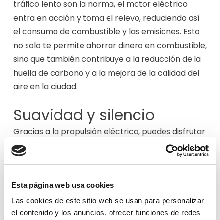
tráfico lento son la norma, el motor eléctrico
entra en acción y toma el relevo, reduciendo así
el consumo de combustible y las emisiones. Esto
no solo te permite ahorrar dinero en combustible,
sino que también contribuye a la reducción de la
huella de carbono y a la mejora de la calidad del
aire en la ciudad.
Suavidad y silencio
Gracias a la propulsión eléctrica, puedes disfrutar
de una experiencia de conducción más tranquila y
sin vibraciones. Incluso cuando el motor de
combustión interna se pone en marcha, el ruido
Esta página web usa cookies
se mantiene en un nivel mínimo. Imagina poder
deslizarte por las calles de la ciudad sin
Las cookies de este sitio web se usan para personalizar
el contenido y los anuncios, ofrecer funciones de redes
interrumpir la paz y la tranquilidad de tus vecinos.